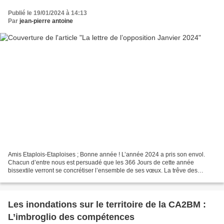
Publié le 19/01/2024 à 14:13
Par
jean-pierre antoine
Amis Etaplois-Etaploises ; Bonne année ! L’année 2024 a pris son envol.
Chacun d’entre nous est persuadé que les 366 Jours de cette année
bissextile verront se concrétiser l’ensemble de ses vœux. La trêve des
confiseurs s’estompe petit à petit, la réalité...
Les inondations sur le territoire de la CA2BM :
L’imbroglio des compétences