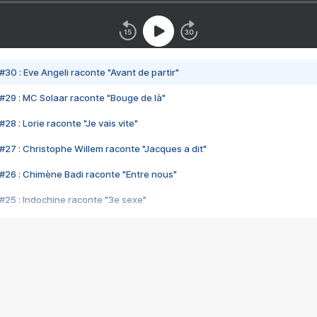
#30 : Eve Angeli raconte "Avant de partir"
#29 : MC Solaar raconte "Bouge de là"
28 : Lorie raconte "Je vais vite"
#27 : Christophe Willem raconte "Jacques a dit"
#26 : Chimène Badi raconte "Entre nous"
#25 : Indochine raconte "3e sexe"
#24 : Zaho raconte "C'est chelou"
#23 : Patrick Bruel raconte "Au café des délices"
#22 : Kyo raconte "Le chemin"
#21 : Nolwenn Leroy raconte "Cassé"