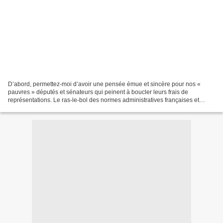
D’abord, permettez-moi d’avoir une pensée émue et sincère pour nos «
pauvres » députés et sénateurs qui peinent à boucler leurs frais de
représentations. Le ras-le-bol des normes administratives françaises et
européennes mobilise la colère des agriculteurs,...